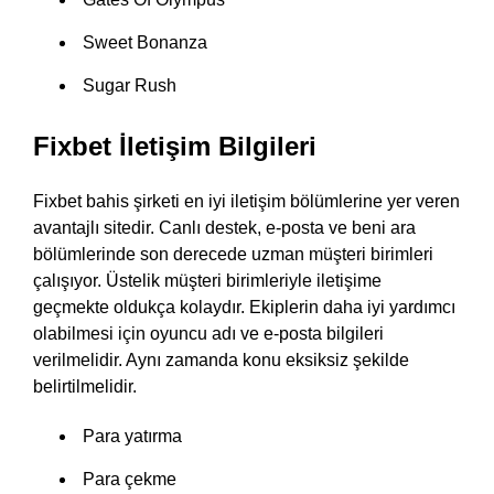
Sweet Bonanza
Sugar Rush
Fixbet İletişim Bilgileri
Fixbet bahis şirketi en iyi iletişim bölümlerine yer veren
avantajlı sitedir. Canlı destek, e-posta ve beni ara
bölümlerinde son derecede uzman müşteri birimleri
çalışıyor. Üstelik müşteri birimleriyle iletişime
geçmekte oldukça kolaydır. Ekiplerin daha iyi yardımcı
olabilmesi için oyuncu adı ve e-posta bilgileri
verilmelidir. Aynı zamanda konu eksiksiz şekilde
belirtilmelidir.
Para yatırma
Para çekme