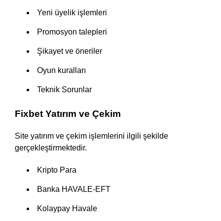
Yeni üyelik işlemleri
Promosyon talepleri
Şikayet ve öneriler
Oyun kuralları
Teknik Sorunlar
Fixbet Yatırım ve Çekim
Site yatırım ve çekim işlemlerini ilgili şekilde
gerçekleştirmektedir.
Kripto Para
Banka HAVALE-EFT
Kolaypay Havale