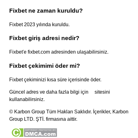
Fixbet ne zaman kuruldu?
Fixbet 2023 yılında kuruldu.
Fixbet giriş adresi nedir?
Fixbet'e fixbet.com adresinden ulaşabilirsiniz.
Fixbet çekimimi öder mi?
Fixbet çekiminizi kısa süre içerisinde öder.
Güncel adres ve daha fazla bilgi için
sitesini
kullanabilirsiniz.
© Karbon Group Tüm Hakları Saklıdır. İçerikler, Karbon
Group LTD. ŞTİ. firmasına aittir.