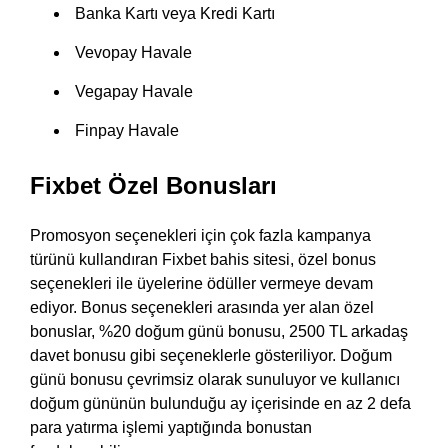
Banka Kartı veya Kredi Kartı
Vevopay Havale
Vegapay Havale
Finpay Havale
Fixbet Özel Bonusları
Promosyon seçenekleri için çok fazla kampanya
türünü kullandıran Fixbet bahis sitesi, özel bonus
seçenekleri ile üyelerine ödüller vermeye devam
ediyor. Bonus seçenekleri arasında yer alan özel
bonuslar, %20 doğum günü bonusu, 2500 TL arkadaş
davet bonusu gibi seçeneklerle gösteriliyor. Doğum
günü bonusu çevrimsiz olarak sunuluyor ve kullanıcı
doğum gününün bulunduğu ay içerisinde en az 2 defa
para yatırma işlemi yaptığında bonustan