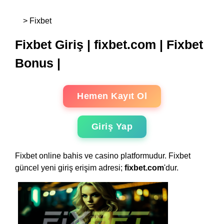
> Fixbet
Fixbet Giriş | fixbet.com | Fixbet
Bonus |
Hemen Kayıt Ol
Giriş Yap
Fixbet online bahis ve casino platformudur. Fixbet
güncel yeni giriş erişim adresi;
fixbet.com
'dur.