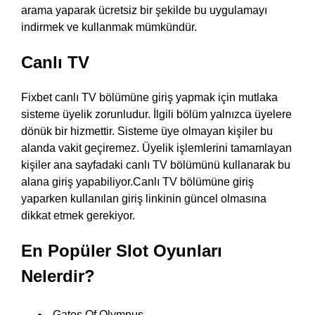
arama yaparak ücretsiz bir şekilde bu uygulamayı
indirmek ve kullanmak mümkündür.
Canlı TV
Fixbet canlı TV bölümüne giriş yapmak için mutlaka
sisteme üyelik zorunludur. İlgili bölüm yalnızca üyelere
dönük bir hizmettir. Sisteme üye olmayan kişiler bu
alanda vakit geçiremez. Üyelik işlemlerini tamamlayan
kişiler ana sayfadaki canlı TV bölümünü kullanarak bu
alana giriş yapabiliyor.Canlı TV bölümüne giriş
yaparken kullanılan giriş linkinin güncel olmasına
dikkat etmek gerekiyor.
En Popüler Slot Oyunları
Nelerdir?
Gates Of Olympus