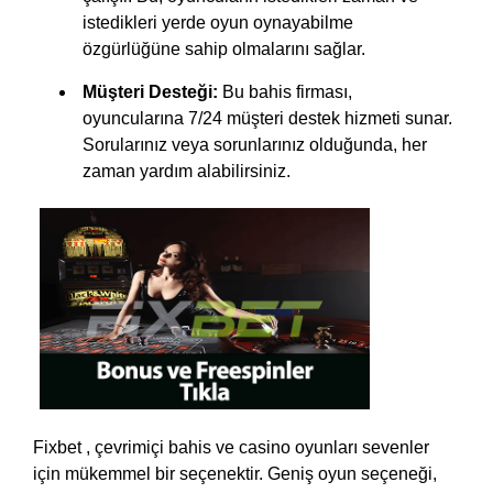
istedikleri yerde oyun oynayabilme
özgürlüğüne sahip olmalarını sağlar.
Müşteri Desteği:
Bu bahis firması,
oyuncularına 7/24 müşteri destek hizmeti sunar.
Sorularınız veya sorunlarınız olduğunda, her
zaman yardım alabilirsiniz.
Fixbet , çevrimiçi bahis ve casino oyunları sevenler
için mükemmel bir seçenektir. Geniş oyun seçeneği,