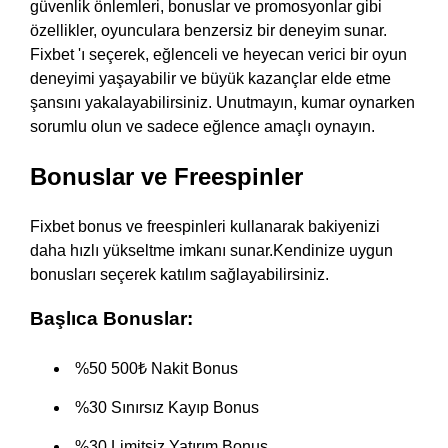
güvenlik önlemleri, bonuslar ve promosyonlar gibi
özellikler, oyunculara benzersiz bir deneyim sunar.
Fixbet 'ı seçerek, eğlenceli ve heyecan verici bir oyun
deneyimi yaşayabilir ve büyük kazançlar elde etme
şansını yakalayabilirsiniz. Unutmayın, kumar oynarken
sorumlu olun ve sadece eğlence amaçlı oynayın.
Bonuslar ve Freespinler
Fixbet bonus ve freespinleri kullanarak bakiyenizi
daha hızlı yükseltme imkanı sunar.Kendinize uygun
bonusları seçerek katılım sağlayabilirsiniz.
Başlıca Bonuslar:
%50 500₺ Nakit Bonus
%30 Sınırsız Kayıp Bonus
%30 Limitsiz Yatırım Bonus